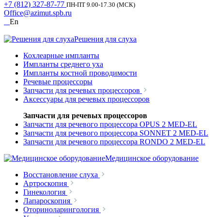
+7 (812) 327-87-77
ПН-ПТ 9.00-17.30 (МСК)
Office@azimut.spb.ru
En
Решения для слуха
Кохлеарные импланты
Импланты среднего уха
Импланты костной проводимости
Речевые процессоры
Запчасти для речевых процессоров
Аксессуары для речевых процессоров
Запчасти для речевых процессоров
Запчасти для речевого процессора OPUS 2 MED-EL
Запчасти для речевого процессора SONNET 2 MED-EL
Запчасти для речевого процессора RONDO 2 MED-EL
Медицинское оборудование
Восстановление слуха
Артроскопия
Гинекология
Лапароскопия
Оториноларингология