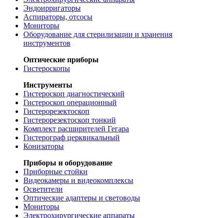
Эндоирригаторы
Аспираторы, отсосы
Мониторы
Оборудование для стерилизации и хранения
инструментов
Оптические приборы
Гистероскопы
Инструменты
Гистероскоп диагностический
Гистероскоп операционный
Гистерорезектоскоп
Гистерорезектоскоп тонкий
Комплект расширителей Гегара
Гистерограф церквикальный
Конизаторы
Приборы и оборудование
Приборные стойки
Видеокамеры и видеокомплексы
Осветители
Оптические адаптеры и световоды
Мониторы
Электрохирургические аппараты