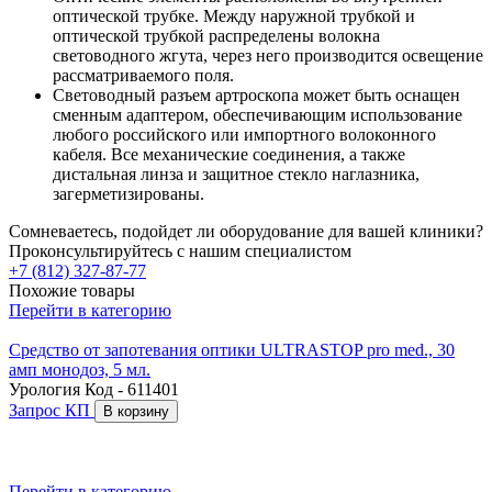
оптической трубке. Между наружной трубкой и
оптической трубкой распределены волокна
световодного жгута, через него производится освещение
рассматриваемого поля.
Световодный разъем артроскопа может быть оснащен
сменным адаптером, обеспечивающим использование
любого российского или импортного волоконного
кабеля. Все механические соединения, а также
дистальная линза и защитное стекло наглазника,
загерметизированы.
Сомневаетесь, подойдет ли оборудование для вашей клиники?
Проконсультируйтесь с нашим специалистом
+7 (812) 327-87-77
Похожие товары
Перейти в категорию
Средство от запотевания оптики ULTRASTOP pro med., 30
С
амп монодоз, 5 мл.
ф
Урология
Код - 611401
Запрос КП
В корзину
Перейти в категорию