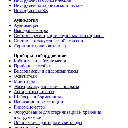
Инструменты отологические
Инструменты ларингоскопические
Инструменты RZ
Аудиология
Аудиометры
Импедансометры
Системы регистрации слуховых потенциалов
Системы отоакустической эмиссии
Скрининг новорожденных
Приборы и оборудование
Кабинеты и рабочие места
Приборные стойки
Видеокамеры и видеокомплексы
Осветители
Мониторы
Электрохирургические аппараты
Аспираторы, отсосы
Шейверы и бормашины
Навигационные станции
Риноманометры
Оборудование для стерилизации и хранения
инструментов
Оптические адаптеры и световоды
Эхосинускопы