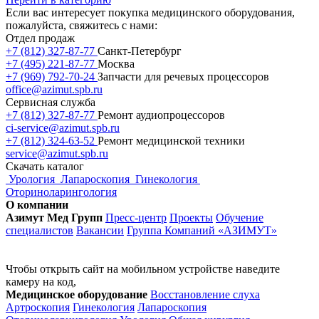
Если вас интересует покупка медицинского оборудования,
пожалуйста, свяжитесь с нами:
Отдел продаж
+7 (812) 327-87-77
Санкт-Петербург
+7 (495) 221-87-77
Москва
+7 (969) 792-70-24
Запчасти для речевых процессоров
office@azimut.spb.ru
Сервисная служба
+7 (812) 327-87-77
Ремонт аудиопроцессоров
ci-service@azimut.spb.ru
+7 (812) 324-63-52
Ремонт медицинской техники
service@azimut.spb.ru
Скачать каталог
Урология
Лапароскопия
Гинекология
Оториноларингология
О компании
Азимут Мед Групп
Пресс-центр
Проекты
Обучение
специалистов
Вакансии
Группа Компаний «АЗИМУТ»
Чтобы открыть сайт на мобильном устройстве наведите
камеру на код,
Медицинское оборудование
Восстановление слуха
Артроскопия
Гинекология
Лапароскопия