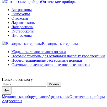
Оптические приборы
Артроскопы
Риноскопы
Отоскопы
Ларингоскопы
Лапароскопы
Гистероскопы
Цистоскопы
Расходные материалы
Жидкость от запотевания оптики
Носовые тампоны для остановки носовых кровотечений
Послеоперационные растворимые повязки
Съемные послеоперационные носовые повязки
Поиск по каталогу
Искать
Медицинское оборудование
Артроскопия
Оптические приборы
Артроскопы