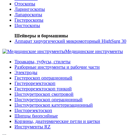
Отоскопы
Ларингоскопы
Лапароскопы
Гистероскопы
Цистоскопы
Шейверы и бормашины
Аппарат хирургический микромоторный HighSurg 30
Медицинские инструменты
Троакары, тубусы, стилеты
Разборные инструменты и рабочие части
Электроды
Гистероскоп операционный
Гистерорезектоскоп
Гистерорезектоскоп тонкий
Цистоуретроскоп смотровой
Цистоуретроскоп операционный
Цистоуретроскоп катетеризационный
Цисторезектоскоп
Щипцы биопсийные
Корзины, диатермические петли и щетки
Инструменты RZ