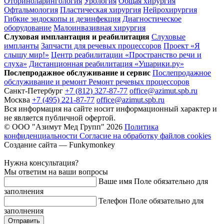
Оториноларингология
Урология
Общая хирургия
Офтальмология
Пластическая хирургия
Нейрохирургия
Гибкие эндоскопы и дезинфекция
Диагностическое
оборудование
Малоинвазивная хирургия
Слуховая имплантация и реабилитация
Слуховые
импланты
Запчасти для речевых процессоров
Проект «Я
слышу мир!»
Центр реабилитации «Пространство речи и
слуха»
Дистанционная реабилитация «Ушарики.ру»
Послепродажное обслуживание и сервис
Послепродажное
обслуживание и ремонт
Ремонт речевых процессоров
Санкт-Петербург
+7 (812) 327-87-77
office@azimut.spb.ru
Москва
+7 (495) 221-87-77
office@azimut.spb.ru
Вся информация на сайте носит информационный характер и
не является публичной офертой.
© ООО "Азимут Мед Групп" 2026
Политика
конфиденциальности
Согласие на обработку файлов cookies
Создание сайта — Funkymonkey
Нужна консультация?
Мы ответим на ваши вопросы
Ваше имя
Поле обязательно для
заполнения
Телефон
Поле обязательно для
заполнения
Отправить